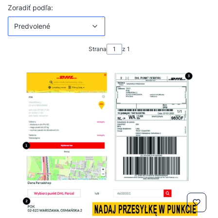
Zoznam produktov
Predvolené
Zoradiť podľa:
Predvolené
Strana
z 1