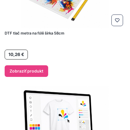
DTF tlač metra na fólii šírka 58cm
Cena
10,26 €
Zobraziť produkt