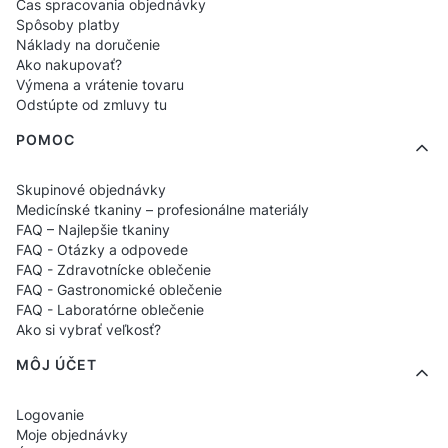
Čas spracovania objednávky
Spôsoby platby
Náklady na doručenie
Kategória „Služby a doplnky“ bola vytvorená
Ako nakupovať?
na to, aby ti uľahčila proces objednávok: od
Výmena a vrátenie tovaru
Odstúpte od zmluvy tu
prípravy balíka po personalizáciu produktov.
Nezáleží na tom, či posielaš balík alebo
POMOC
vytváraš jedinečný projekt potlače — tu
Skupinové objednávky
nájdeš všetko, čo potrebuješ, aby si to urobil
Medicínské tkaniny – profesionálne materiály
rýchlo, pohodlne a profesionálne.
FAQ – Najlepšie tkaniny
FAQ - Otázky a odpovede
FAQ - Zdravotnícke oblečenie
FAQ - Gastronomické oblečenie
FAQ - Laboratórne oblečenie
Ako si vybrať veľkosť?
MÔJ ÚČET
Logovanie
Moje objednávky