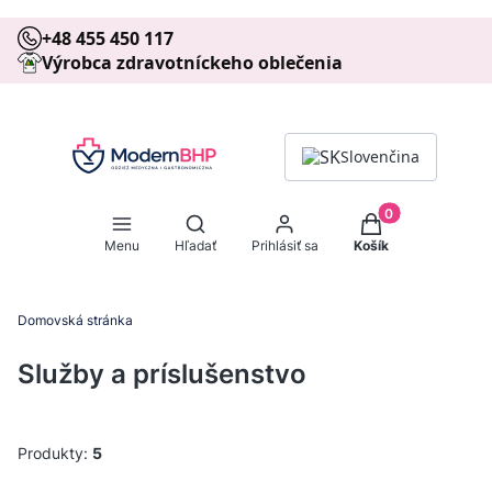
+48 455 450 117
Výrobca zdravotníckeho oblečenia
Slovenčina
Produkty v košíku
Otvoriť vyhľadávač
Menu
Hľadať
Prihlásiť sa
Košík
Domovská stránka
Služby a príslušenstvo
Produkty:
5