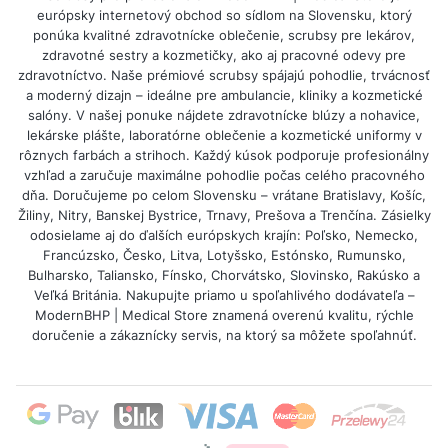
európsky internetový obchod so sídlom na Slovensku, ktorý
ponúka kvalitné zdravotnícke oblečenie, scrubsy pre lekárov,
zdravotné sestry a kozmetičky, ako aj pracovné odevy pre
zdravotníctvo. Naše prémiové scrubsy spájajú pohodlie, trvácnosť
a moderný dizajn – ideálne pre ambulancie, kliniky a kozmetické
salóny. V našej ponuke nájdete zdravotnícke blúzy a nohavice,
lekárske plášte, laboratórne oblečenie a kozmetické uniformy v
rôznych farbách a strihoch. Každý kúsok podporuje profesionálny
vzhľad a zaručuje maximálne pohodlie počas celého pracovného
dňa. Doručujeme po celom Slovensku – vrátane Bratislavy, Košíc,
Žiliny, Nitry, Banskej Bystrice, Trnavy, Prešova a Trenčína. Zásielky
odosielame aj do ďalších európskych krajín: Poľsko, Nemecko,
Francúzsko, Česko, Litva, Lotyšsko, Estónsko, Rumunsko,
Bulharsko, Taliansko, Fínsko, Chorvátsko, Slovinsko, Rakúsko a
Veľká Británia. Nakupujte priamo u spoľahlivého dodávateľa –
ModernBHP | Medical Store znamená overenú kvalitu, rýchle
doručenie a zákaznícky servis, na ktorý sa môžete spoľahnúť.