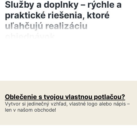
Služby a doplnky – rýchle a
praktické riešenia, ktoré
uľahčujú realizáciu
objednávok
Kategória „Služby a doplnky“ zahŕňa praktické
možnosti, ktoré podporujú proces zasielania a
personalizáciu objednávok. Nájdeš tu
zásielkové štítky DHL
(Kuriér a Parcel) a
službu potlače grafiky metódou DTF
–
Oblečenie s tvojou vlastnou potlačou?
ideálnu na označovanie odevov, tašiek,
Vytvor si jedinečný vzhľad, vlastné logo alebo nápis –
zástier a iných textílií dostupných v našej
len v našom obchode!
ponuke.
Čo ponúkame v tejto