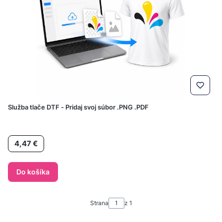
Služba tlače DTF - Pridaj svoj súbor .PNG .PDF
Cena
4,47 €
Do košíka
Strana
z 1