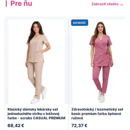
Pre ňu
→
Zobraziť všetko
Zobraziť
Zobraziť
→
→
kolekciu
kolekciu
NOWOŚĆ
Klasický dámsky lekársky set
Zdravotnícký / kozmetický set
jednoduchého strihu v béžovej
basic premium farba špinavá
farbe - scrubs CASUAL PREMIUM
ružová
68,42 €
72,37 €