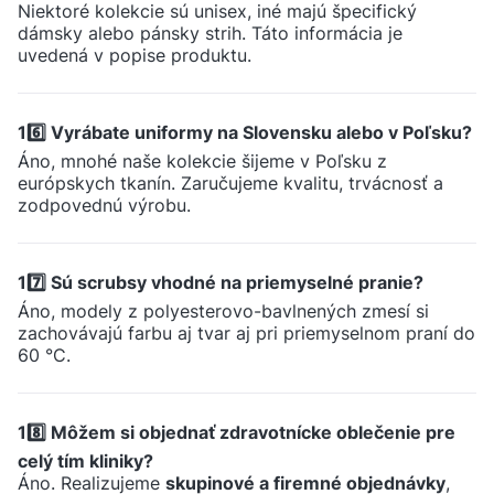
Niektoré kolekcie sú unisex, iné majú špecifický
dámsky alebo pánsky strih. Táto informácia je
uvedená v popise produktu.
16️⃣ Vyrábate uniformy na Slovensku alebo v Poľsku?
Áno, mnohé naše kolekcie šijeme v Poľsku z
európskych tkanín. Zaručujeme kvalitu, trvácnosť a
zodpovednú výrobu.
17️⃣ Sú scrubsy vhodné na priemyselné pranie?
Áno, modely z polyesterovo-bavlnených zmesí si
zachovávajú farbu aj tvar aj pri priemyselnom praní do
60 °C.
18️⃣ Môžem si objednať zdravotnícke oblečenie pre
celý tím kliniky?
Áno. Realizujeme
skupinové a firemné objednávky
,