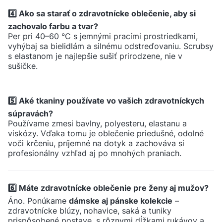
4️⃣ Ako sa starať o zdravotnícke oblečenie, aby si
zachovalo farbu a tvar?
Per pri 40–60 °C s jemnými pracími prostriedkami,
vyhýbaj sa bielidlám a silnému odstreďovaniu. Scrubsy
s elastanom je najlepšie sušiť prirodzene, nie v
sušičke.
5️⃣ Aké tkaniny používate vo vašich zdravotníckych
súpravách?
Používame zmesi bavlny, polyesteru, elastanu a
viskózy. Vďaka tomu je oblečenie priedušné, odolné
voči krčeniu, príjemné na dotyk a zachováva si
profesionálny vzhľad aj po mnohých praniach.
6️⃣ Máte zdravotnícke oblečenie pre ženy aj mužov?
Áno. Ponúkame
dámske aj pánske kolekcie
–
zdravotnícke blúzy, nohavice, saká a tuniky
prispôsobené postave, s rôznymi dĺžkami rukávov a