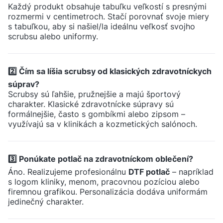
Každý produkt obsahuje tabuľku veľkostí s presnými
rozmermi v centimetroch. Stačí porovnať svoje miery
s tabuľkou, aby si našiel/la ideálnu veľkosť svojho
scrubsu alebo uniformy.
2️⃣ Čím sa líšia scrubsy od klasických zdravotníckych
súprav?
Scrubsy sú ľahšie, pružnejšie a majú športový
charakter. Klasické zdravotnícke súpravy sú
formálnejšie, často s gombíkmi alebo zipsom –
využívajú sa v klinikách a kozmetických salónoch.
3️⃣ Ponúkate potlač na zdravotníckom oblečení?
Áno. Realizujeme profesionálnu
DTF potlač
– napríklad
s logom kliniky, menom, pracovnou pozíciou alebo
firemnou grafikou. Personalizácia dodáva uniformám
jedinečný charakter.