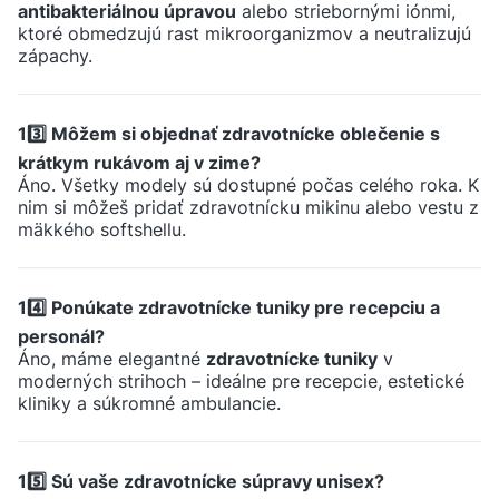
antibakteriálnou úpravou
alebo striebornými iónmi,
ktoré obmedzujú rast mikroorganizmov a neutralizujú
zápachy.
13️⃣ Môžem si objednať zdravotnícke oblečenie s
krátkym rukávom aj v zime?
Áno. Všetky modely sú dostupné počas celého roka. K
nim si môžeš pridať zdravotnícku mikinu alebo vestu z
mäkkého softshellu.
14️⃣ Ponúkate zdravotnícke tuniky pre recepciu a
personál?
Áno, máme elegantné
zdravotnícke tuniky
v
moderných strihoch – ideálne pre recepcie, estetické
kliniky a súkromné ambulancie.
15️⃣ Sú vaše zdravotnícke súpravy unisex?