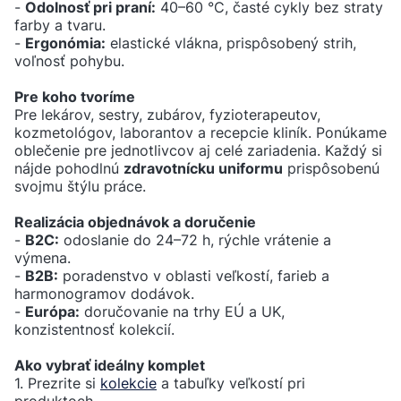
-
Odolnosť pri praní:
40–60 °C, časté cykly bez straty
farby a tvaru.
-
Ergonómia:
elastické vlákna, prispôsobený strih,
voľnosť pohybu.
Pre koho tvoríme
Pre lekárov, sestry, zubárov, fyzioterapeutov,
kozmetológov, laborantov a recepcie kliník. Ponúkame
oblečenie pre jednotlivcov aj celé zariadenia. Každý si
nájde pohodlnú
zdravotnícku uniformu
prispôsobenú
svojmu štýlu práce.
Realizácia objednávok a doručenie
-
B2C:
odoslanie do 24–72 h, rýchle vrátenie a
výmena.
-
B2B:
poradenstvo v oblasti veľkostí, farieb a
harmonogramov dodávok.
-
Európa:
doručovanie na trhy EÚ a UK,
konzistentnosť kolekcií.
Ako vybrať ideálny komplet
1. Prezrite si
kolekcie
a tabuľky veľkostí pri
produktoch.