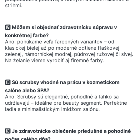
strihmi.
7️⃣ Môžem si objednať zdravotnícku súpravu v
konkrétnej farbe?
Áno, ponúkame veľa farebných variantov – od
klasickej bielej až po moderné odtiene fľaškovej
zelenej, námorníckej modrej, púdrovej ružovej či sivej.
Na želanie vieme vyrobiť aj firemné farby.
8️⃣ Sú scrubsy vhodné na prácu v kozmetickom
salóne alebo SPA?
Áno. Scrubsy sú elegantné, pohodlné a ľahko sa
udržiavajú – ideálne pre beauty segment. Perfektne
ladia s minimalistickým imidžom salónu.
9️⃣ Je zdravotnícke oblečenie priedušné a pohodlné
počas celého dňa?