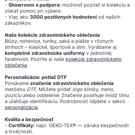
-
Showroom a podpora:
možnosť pozrieť si kolekciu a
získať pomoc pri výbere.
- Viac ako
3000 pozitívnych hodnotení
od našich
zákazníkov.
Naše kolekcie zdravotníckeho oblečenia
Blúzy, nohavice, tuniky, saká a plášte v rôznych
strihoch – klasické, športové a slim. Vyrábame aj
kompletné zdravotnícke uniformy
v jednotnej
farebnosti. Pozrite si naše
kolekcie zdravotníckeho
oblečenia
.
Personalizácia: potlač DTF
Ponúkame
značenie zdravotníckeho oblečenia
metódou
DTF
. Môžete pridať
logo kliniky, meno,
pozíciu alebo oddelenie
. Značenie posilňuje imidž tímu
a uľahčuje identifikáciu. Podrobnosti nájdete v sekcii
personalizácia
.
Kvalita a bezpečnosť
-
Certifikáty:
napr. OEKO-TEX® — záruka bezpečnosti
a trvácnosti.