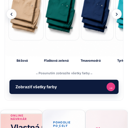
‹
›
Béžová
Fľašková zelená
Tmavomodrá
Tyrkys
←
Posunutím zobrazíte všetky farby
→
→
Zobraziť všetky farby
ONLINE
NÁVRHÁR
POHODLIE
Vlastná potlač
PO CELÝ