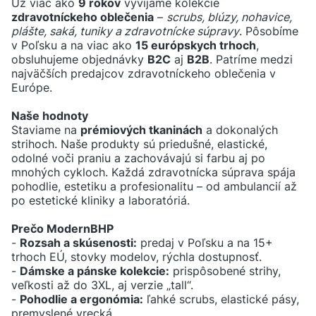
Už viac ako
9 rokov
vyvíjame kolekcie
zdravotníckeho oblečenia
–
scrubs, blúzy, nohavice,
plášte, saká, tuniky a zdravotnícke súpravy
. Pôsobíme
v Poľsku a na viac ako
15 európskych trhoch
,
obsluhujeme objednávky
B2C
aj
B2B
. Patríme medzi
najväčších predajcov zdravotníckeho oblečenia v
Európe.
Naše hodnoty
Staviame na
prémiových tkaninách
a dokonalých
strihoch. Naše produkty sú priedušné, elastické,
odolné voči praniu a zachovávajú si farbu aj po
mnohých cykloch. Každá zdravotnícka súprava spája
pohodlie, estetiku a profesionalitu – od ambulancií až
po estetické kliniky a laboratóriá.
Prečo ModernBHP
-
Rozsah a skúsenosti:
predaj v Poľsku a na 15+
trhoch EÚ, stovky modelov, rýchla dostupnosť.
-
Dámske a pánske kolekcie:
prispôsobené strihy,
veľkosti až do 3XL, aj verzie „tall“.
-
Pohodlie a ergonómia:
ľahké scrubs, elastické pásy,
premyslené vrecká.