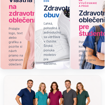
NA
DEŇ
VYUČOVANIE
na
Zdravotnícka
A PRAX
Zdravot
zdravotníckom
obuv
oblečen
oblečení
Ľahká,
pre
pohodlná a
Pridajte
študent
jednoducho
logo, text
sa udržiava
alebo
v čistote.
grafiku a
Pohodlné
Široká
pozrite si
komplety a
ponuka
návrh
plášte do
modelov
priamo na
školy, na
pre
vybranom
prax aj prvú
každého.
oblečení.
službu.
Navrhnúť
Zobraziť
Zobraziť
→
→
→
online
obuv
ponuku