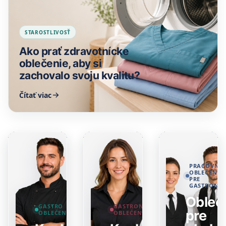
STAROSTLIVOSŤ
Ako prať zdravotnícke
oblečenie, aby si
zachovalo svoju kvalitu?
Čítať viac
PRACOVNÉ
OBLEČENIE
PRE
GASTRONÓ
Obleč
GASTRO
GASTRONOMICKÉ
pre
OBLEČENIE
OBLEČENIE