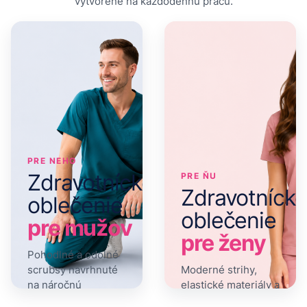
vytvorené na každodennú prácu.
PRE NEHO
Zdravotnícke
PRE ŇU
Zdravotnícke
oblečenie
oblečenie
pre mužov
pre ženy
Pohodlné a odolné
scrubsy navrhnuté
Moderné strihy,
na náročnú
elastické materiály a
každodennú prácu.
široký výber farieb.