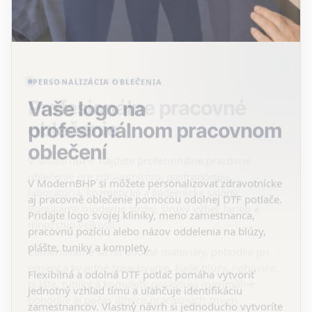
PERSONALIZÁCIA OBLEČENIA
Vaše logo na
profesionálnom pracovnom
oblečení
V ModernBHP si môžete personalizovať zdravotnícke
aj pracovné oblečenie pomocou odolnej DTF potlače.
Pridajte logo svojej kliniky, meno zamestnanca,
pracovnú pozíciu alebo názov oddelenia na blúzy,
plášte, tuniky a komplety.
Flexibilná a odolná DTF potlač pomáha vytvoriť
jednotný vzhľad tímu a uľahčuje identifikáciu
zamestnancov. Vlastný návrh si jednoducho vytvoríte