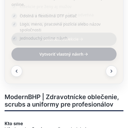
online.
Odolná a flexibilná DTF potlač
Logo, meno, pracovná pozícia alebo názov
spoločnosti
Jednoduchý online návrh
Vytvoriť vlastný návrh
ModernBHP | Zdravotnícke oblečenie,
scrubs a uniformy pre profesionálov
Kto sme