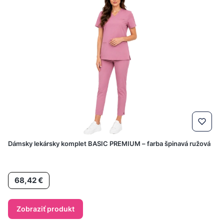
Dámsky lekársky komplet BASIC PREMIUM – farba špinavá ružová
Cena
68,42 €
Zobraziť produkt