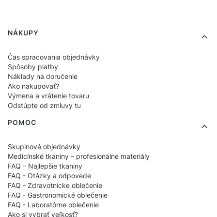
nohavíc
, ktoré zabezpečujú pohodlie ako pri
práci pri lôžkach pacientov, tak aj počas
Ponuka v pätičke
NÁKUPY
lekárskych procedúr. Materiály sú mäkké,
príjemné na nosenie a rýchloschnúce —
Čas spracovania objednávky
ideálne na dynamické zmeny.
Spôsoby platby
Náklady na doručenie
Ako nakupovať?
Najčastejšie vyberané produkty v
Výmena a vrátenie tovaru
kategórii Ošetrovateľstvo:
Odstúpte od zmluvy tu
POMOC
Ošetrovateľské scrubsy klasického strihu
Zdravotnícke blúzky s cargo vreckami
Skupinové objednávky
Zdravotnícke nohavice prispôsobené na
Medicínské tkaniny – profesionálne materiály
FAQ – Najlepšie tkaniny
dlhé služby
FAQ - Otázky a odpovede
Komplety zdravotníckeho oblečenia pre
FAQ - Zdravotnícke oblečenie
FAQ - Gastronomické oblečenie
sestry a ošetrovateľov
FAQ - Laboratórne oblečenie
Ako si vybrať veľkosť?