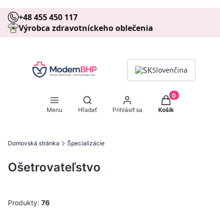
+48 455 450 117
Výrobca zdravotníckeho oblečenia
Slovenčina
Produkty v košíku
Otvoriť vyhľadávač
Menu
Hľadať
Prihlásiť sa
Košík
Domovská stránka
Špecializácie
Ošetrovateľstvo
Produkty:
76