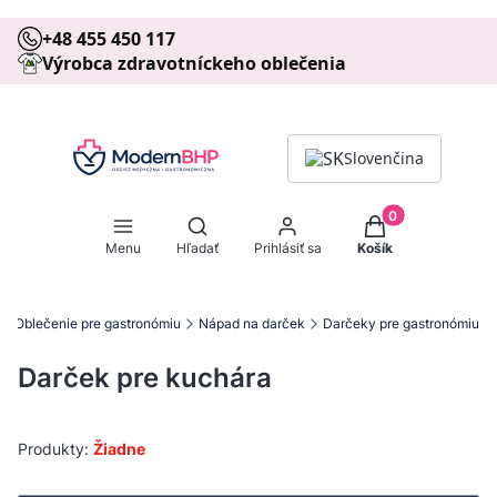
+48 455 450 117
Výrobca zdravotníckeho oblečenia
Slovenčina
Produkty v košíku
Otvoriť vyhľadávač
Menu
Hľadať
Prihlásiť sa
Košík
Oblečenie pre gastronómiu
Nápad na darček
Darčeky pre gastronómiu
Darček pre kuchára
Produkty:
Žiadne