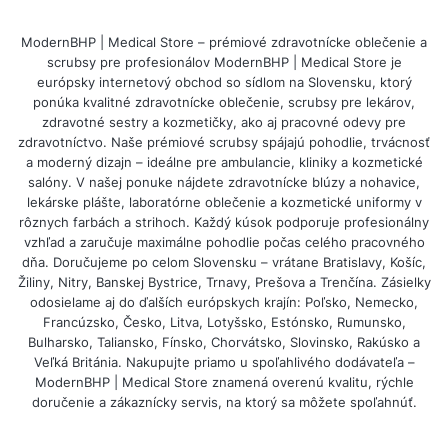
znaczenie – bo trafia prosto w pasję.
ModernBHP | Medical Store – prémiové zdravotnícke oblečenie a
Jeśli chcesz obdarować kucharza czymś
scrubsy pre profesionálov ModernBHP | Medical Store je
európsky internetový obchod so sídlom na Slovensku, ktorý
praktycznym, zabawnym i wyjątkowym – ta
ponúka kvalitné zdravotnícke oblečenie, scrubsy pre lekárov,
kategoria jest idealnym miejscem na wybór
zdravotné sestry a kozmetičky, ako aj pracovné odevy pre
zdravotníctvo. Naše prémiové scrubsy spájajú pohodlie, trvácnosť
prezentu.
a moderný dizajn – ideálne pre ambulancie, kliniky a kozmetické
salóny. V našej ponuke nájdete zdravotnícke blúzy a nohavice,
lekárske plášte, laboratórne oblečenie a kozmetické uniformy v
rôznych farbách a strihoch. Každý kúsok podporuje profesionálny
vzhľad a zaručuje maximálne pohodlie počas celého pracovného
dňa. Doručujeme po celom Slovensku – vrátane Bratislavy, Košíc,
Žiliny, Nitry, Banskej Bystrice, Trnavy, Prešova a Trenčína. Zásielky
odosielame aj do ďalších európskych krajín: Poľsko, Nemecko,
Francúzsko, Česko, Litva, Lotyšsko, Estónsko, Rumunsko,
Bulharsko, Taliansko, Fínsko, Chorvátsko, Slovinsko, Rakúsko a
Veľká Británia. Nakupujte priamo u spoľahlivého dodávateľa –
ModernBHP | Medical Store znamená overenú kvalitu, rýchle
doručenie a zákaznícky servis, na ktorý sa môžete spoľahnúť.