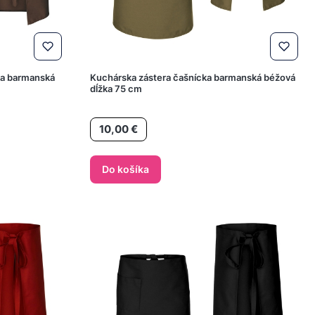
ka barmanská
Kuchárska zástera čašnícka barmanská béžová
dĺžka 75 cm
Cena
10,00 €
Do košíka