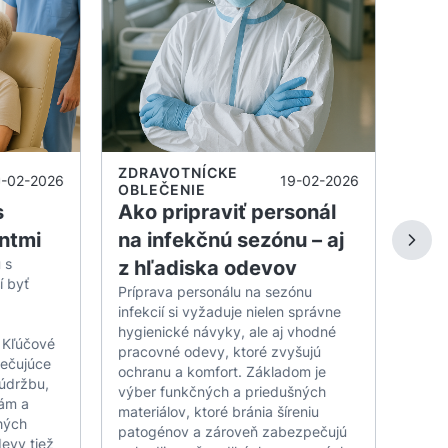
obl
ečenia.
Trvác
závis
 striekajúcimi omáčkami, múkou a tukom.
správ
zuje pohyby nôh.
použ
odoln
ívnej prevádzke.
aleb
vek typu postavy.
synte
ZDRAVOTNÍCKE
9-02-2026
19-02-2026
a lep
OBLEČENIE
predĺ
s
Ako pripraviť personál
cm
dodr
ntmi
na infekčnú sezónu – aj
týkaj
 s
z hľadiska odevov
žehle
Čí
 najnáročnejších podmienkach.
í byť
použ
Príprava personálu na sezónu
prost
infekcií si vyžaduje nielen správne
sušen
hygienické návyky, ale aj vhodné
 Kľúčové
zdrav
pracovné odevy, ktoré zvyšujú
ri horúcich peciach.
pečujúce
poho
ochranu a komfort. Základom je
údržbu,
prezentácia.
nájde
výber funkčných a priedušných
iám a
dostu
materiálov, ktoré bránia šíreniu
m servise.
hých
vlast
patogénov a zároveň zabezpečujú
evy tiež
potr