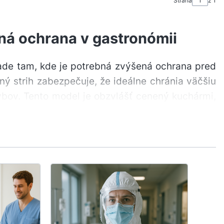
Strana
z 1
nná ochrana v gastronómii
ade tam, kde je potrebná zvýšená ochrana pred
ný strih zabezpečuje, že ideálne chránia väčšiu
ybov. Tento model je obzvlášť cenený kuchármi,
fesionálnych kuchyniach?
e rozšírenú ochranu, čo má obrovský význam pri
ZDR
dobre chránila, ale nie tak dlhá, aby sťažovala
OBL
Naj
trv
zdr