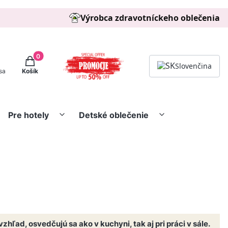
Výrobca zdravotníckeho oblečenia
Produkty v košíku: 0. zobraziť detaily
Slovenčina
 sa
Košík
Pre hotely
Detské oblečenie
hľad, osvedčujú sa ako v kuchyni, tak aj pri práci v sále.