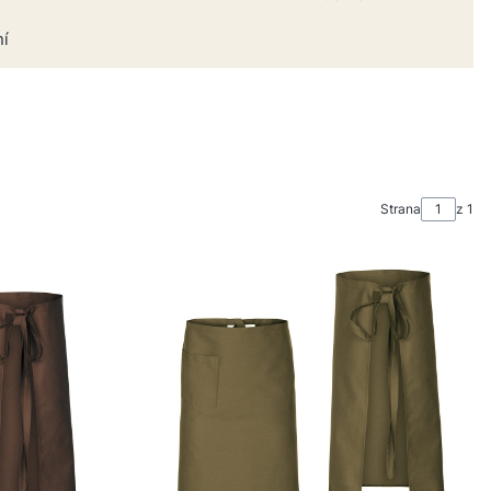
ní
Strana
z 1