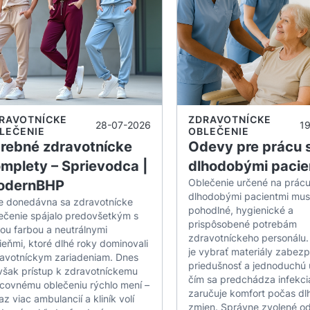
 ochranná plocha
– účinne chráni väčšiu časť obl
a na prácu pri príprave jedál
– skvele chráni pred
rt pri používaní
– napriek dĺžke zástera neobmed
é materiály
– odolné voči častému praniu a intenz
nie vzadu
– jednoduché prispôsobenie k akémukoľ
RAVOTNÍCKE
ZDRAVOTNÍCKE
28-07-2026
1
LEČENIE
OBLEČENIE
rebné zdravotnícke
Odevy pre prácu 
ie gastronomických zástier 75 
mplety – Sprievodca |
dlhodobými pacie
Oblečenie určené na prácu
odernBHP
m zabezpečuje, že zástery sa skvele osvedčujú v
dlhodobými pacientmi mus
e donedávna sa zdravotnícke
pohodlné, hygienické a
ečenie spájalo predovšetkým s
prispôsobené potrebám
ri
– plnšia ochrana pri príprave jedál.
lou farbou a neutrálnymi
zdravotníckeho personálu.
ieňmi, ktoré dlhé roky dominovali
 a cukrári
– ideálne pri práci s cestom, múkou a p
je vybrať materiály zabez
avotníckym zariadeniam. Dnes
priedušnosť a jednoduchú 
ci a čašníčky
– elegantný vzhľad a profesionálna 
však prístup k zdravotníckemu
čím sa predchádza infekc
covnému oblečeniu rýchlo mení –
ni
– zabezpečujú ochranu pri intenzívnom, rýchlo
zaručuje komfort počas dl
az viac ambulancií a kliník volí
zmien. Správne zvolené od