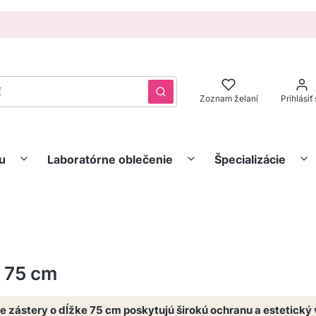
Vyčistiť
Hľadať
Zoznam želaní
Prihlásiť
u
Laboratórne oblečenie
Špecializácie
 75 cm
 zástery o dĺžke 75 cm poskytujú širokú ochranu a estetický vz