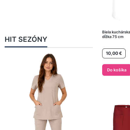
Biela kuchársk
dĺžka 75 cm
HIT SEZÓNY
Cena
10,00 €
Do košíka