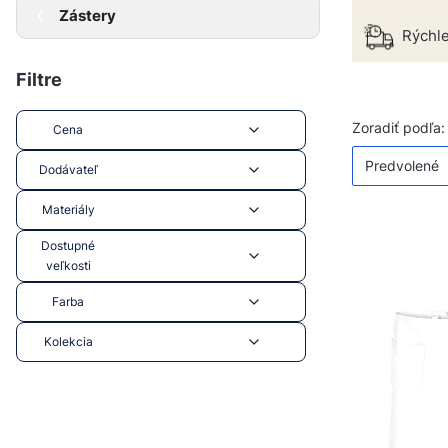
Zástery
Rýchle
Filtre
Zoznam 
Zoradiť podľa:
Cena
Predvolené
Dodávateľ
Materiály
Dostupné
veľkosti
Farba
Kolekcia
Koniec filtrov