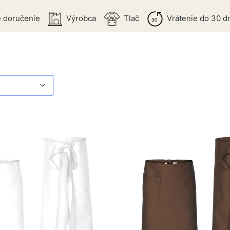
 doručenie
Výrobca
Tlač
Vrátenie do 30 d
produktov
Predvolené