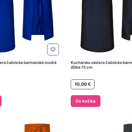
era čašnícka barmanská modrá
Kuchárska zástera čašnícka bar
dĺžka 75 cm
Cena
10,00 €
Do košíka