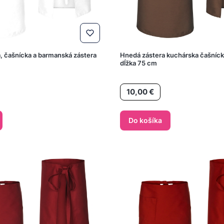
a, čašnícka a barmanská zástera
Hnedá zástera kuchárska čašníc
dĺžka 75 cm
Cena
10,00 €
Do košíka