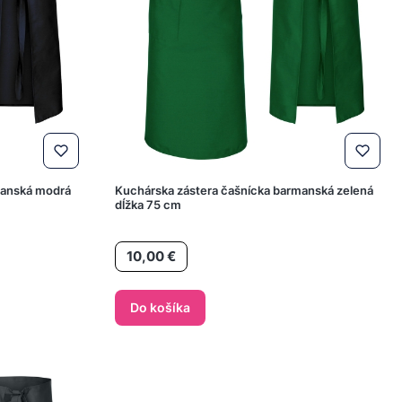
manská modrá
Kuchárska zástera čašnícka barmanská zelená
dĺžka 75 cm
Cena
10,00 €
Do košíka