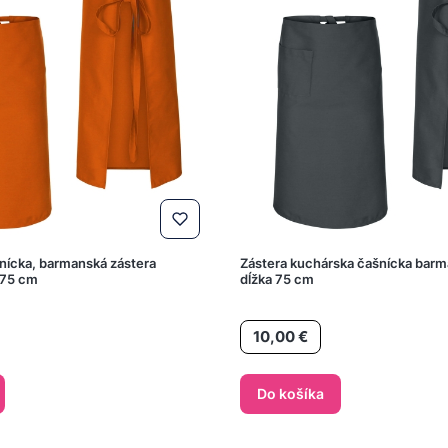
nícka, barmanská zástera
Zástera kuchárska čašnícka bar
 75 cm
dĺžka 75 cm
Cena
10,00 €
Do košíka