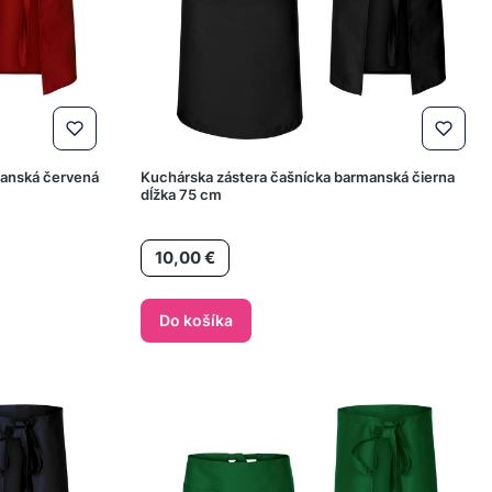
manská červená
Kuchárska zástera čašnícka barmanská čierna
dĺžka 75 cm
Cena
10,00 €
Do košíka