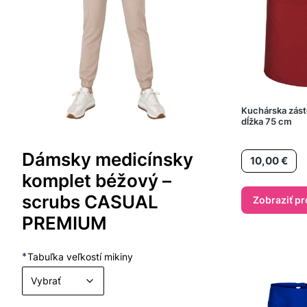
Kuchárska zást
dĺžka 75 cm
Dámsky medicínsky
Cena
10,00 €
komplet béžový –
scrubs CASUAL
Zobraziť p
PREMIUM
*
Tabuľka veľkostí mikiny
Vybrať