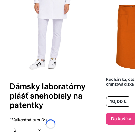
Kuchárska, čaš
oranžová dĺžka
Dámsky laboratórny
plášť snehobiely na
Cena
10,00 €
patentky
Do košíka
*
Veľkostná tabuľka
S