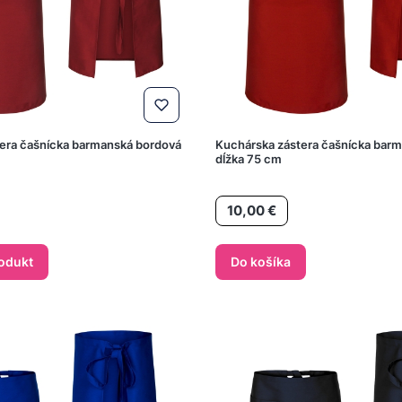
era čašnícka barmanská bordová
Kuchárska zástera čašnícka bar
dĺžka 75 cm
Cena
10,00 €
rodukt
Do košíka