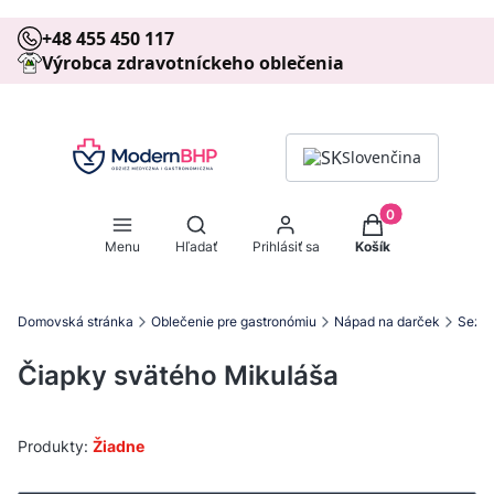
+48 455 450 117
Výrobca zdravotníckeho oblečenia
Slovenčina
Produkty v košíku
Otvoriť vyhľadávač
Menu
Hľadať
Prihlásiť sa
Košík
Domovská stránka
Oblečenie pre gastronómiu
Nápad na darček
Sezón
Čiapky svätého Mikuláša
Produkty:
Žiadne