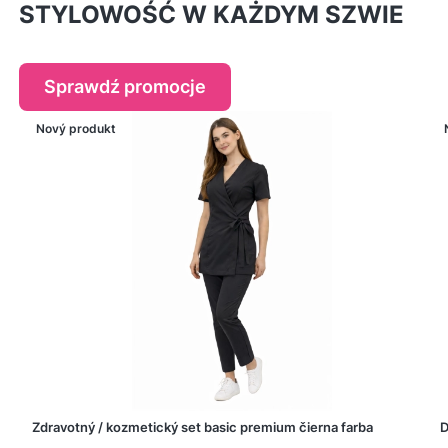
STYLOWOŚĆ W KAŻDYM SZWIE
Sprawdź promocje
Nový produkt
Zdravotný / kozmetický set basic premium čierna farba
D