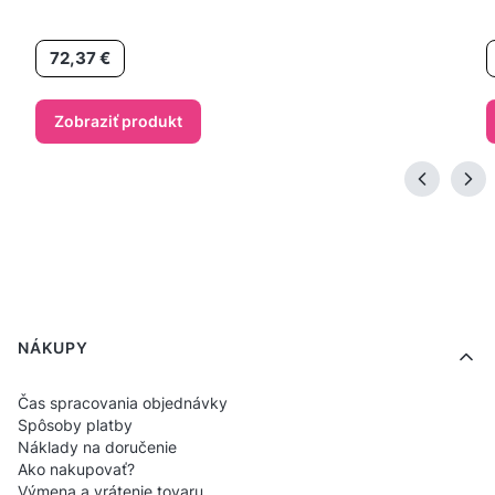
Cena
72,37 €
Zobraziť produkt
Ponuka v pätičke
NÁKUPY
Čas spracovania objednávky
Spôsoby platby
Náklady na doručenie
Ako nakupovať?
Výmena a vrátenie tovaru