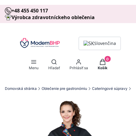
+48 455 450 117
Výrobca zdravotníckeho oblečenia
Slovenčina
Produkty v košíku
Otvoriť vyhľadávač
Menu
Hľadať
Prihlásiť sa
Košík
Domovská stránka
Oblečenie pre gastronómiu
Cateringové súpravy
2-