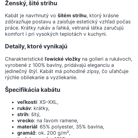
Ženský, šité strihu
Kabát je navrhnutý vo
šitém strihu
, ktorý krásne
zdôrazňuje postavu a zaisťuje estetický vzhľad počas
práce. Krátky rukáv a ľahká, vetraná látka zaručujú
komfort i pri vysokých teplotách v kuchyni.
Detaily, ktoré vynikajú
Charakteristické
ľowické vložky
na golieri a rukávoch,
vyrobené z 100% bavlny, pridávajú eleganciu a
jedinečný štýl. Kabát má pohodlné zipsy, čo uľahčuje
rýchle obliekanie a vyzliekanie.
Špecifikácia kabátu
veľkosti
: XS–XXL,
rukáv
: krátky,
strih
: šitý,
vrecko
: na ľavom ramene,
materiál
: 65% polyester, 35% bavlna,
gramáž
: ok. 200 g/m²,