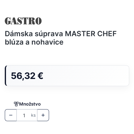
Dámska súprava MASTER CHEF
blúza a nohavice
Cena
56,32 €
Množstvo
ks