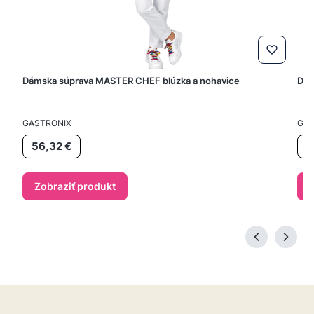
Dámska súprava MASTER CHEF blúzka a nohavice
Dám
VÝROBCA
VÝR
GASTRONIX
GAS
Cena
Ce
56,32 €
5
Zobraziť produkt