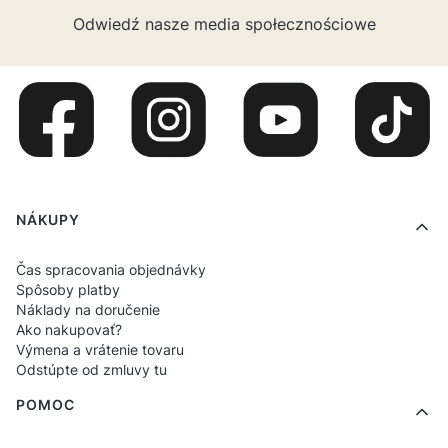
Odwiedź nasze media społecznościowe
Ponuka v pätičke
NÁKUPY
Čas spracovania objednávky
Spôsoby platby
Náklady na doručenie
Ako nakupovať?
Výmena a vrátenie tovaru
Odstúpte od zmluvy tu
POMOC