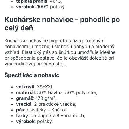
teplota prania
: 40°C,
výrobok
: 100% poľský.
Kuchárske nohavice – pohodlie po
celý deň
Kuchárske nohavice cigareta s úzko krojenými
nohavicami, umožňujú slobodu pohybu a moderný
vzhľad. Elastický pás so šnúrkou umožňuje ideálne
prispôsobenie postave, čo je obzvlášť dôležité pri
viachodinovej práci vo stoji.
Špecifikácia nohavíc
veľkosti
: XS–XXL,
materiál
: 50% bavlna, 50% polyester,
gramáž
: 170 g/m²,
vrecká
: 2 praktické vrecká,
pás
: elastický + šnúrka,
farby
: dostupné v 8 variantoch,
výrobok
: poľský.