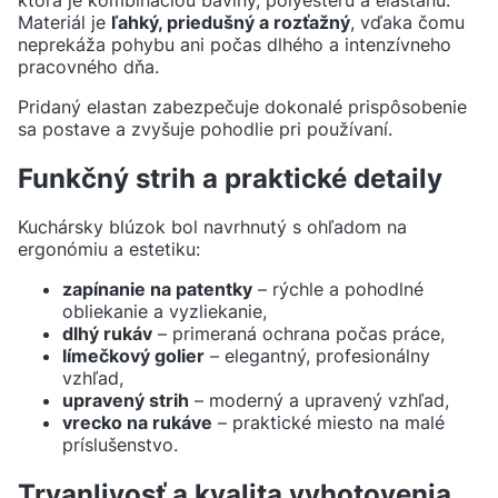
Materiál je
ľahký, priedušný a rozťažný
, vďaka čomu
neprekáža pohybu ani počas dlhého a intenzívneho
pracovného dňa.
Pridaný elastan zabezpečuje dokonalé prispôsobenie
sa postave a zvyšuje pohodlie pri používaní.
Funkčný strih a praktické detaily
Kuchársky blúzok bol navrhnutý s ohľadom na
ergonómiu a estetiku:
zapínanie na patentky
– rýchle a pohodlné
obliekanie a vyzliekanie,
dlhý rukáv
– primeraná ochrana počas práce,
límečkový golier
– elegantný, profesionálny
vzhľad,
upravený strih
– moderný a upravený vzhľad,
vrecko na rukáve
– praktické miesto na malé
príslušenstvo.
Trvanlivosť a kvalita vyhotovenia