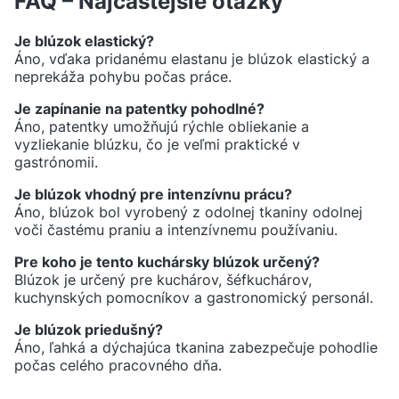
FAQ – Najčastejšie otázky
Je blúzok elastický?
Áno, vďaka pridanému elastanu je blúzok elastický a
neprekáža pohybu počas práce.
Je zapínanie na patentky pohodlné?
Áno, patentky umožňujú rýchle obliekanie a
vyzliekanie blúzku, čo je veľmi praktické v
gastrónomii.
Je blúzok vhodný pre intenzívnu prácu?
Áno, blúzok bol vyrobený z odolnej tkaniny odolnej
voči častému praniu a intenzívnemu používaniu.
Pre koho je tento kuchársky blúzok určený?
Blúzok je určený pre kuchárov, šéfkuchárov,
kuchynských pomocníkov a gastronomický personál.
Je blúzok priedušný?
Áno, ľahká a dýchajúca tkanina zabezpečuje pohodlie
počas celého pracovného dňa.