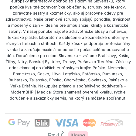
európsky internetový obchod so sídlom na Slovensku, ktorý
ponúka kvalitné zdravotnícke oblečenie, scrubsy pre lekárov,
zdravotné sestry a kozmetičky, ako aj pracovné odevy pre
zdravotníctvo. Naše prémiové scrubsy spájajú pohodlie, trvácnosť
a moderný dizajn – ideálne pre ambulancie, kliniky a kozmetické
salóny. V našej ponuke nájdete zdravotnícke blúzy a nohavice,
lekárske plášte, laboratórne oblečenie a kozmetické uniformy v
rôznych farbách a strihoch. Každý kúsok podporuje profesionálny
vzhľad a zaručuje maximálne pohodlie počas celého pracovného
dňa. Doručujeme po celom Slovensku – vrátane Bratislavy, Košíc,
Žiliny, Nitry, Banskej Bystrice, Trnavy, Prešova a Trenčína. Zásielky
odosielame aj do ďalších európskych krajín: Poľsko, Nemecko,
Francúzsko, Česko, Litva, Lotyšsko, Estónsko, Rumunsko,
Bulharsko, Taliansko, Fínsko, Chorvátsko, Slovinsko, Rakúsko a
Veľká Británia. Nakupujte priamo u spoľahlivého dodávateľa –
ModernBHP | Medical Store znamená overenú kvalitu, rýchle
doručenie a zákaznícky servis, na ktorý sa môžete spoľahnúť.