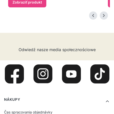
Zobraziť produkt
Odwiedź nasze media społecznościowe
Ponuka v pätičke
NÁKUPY
Čas spracovania objednávky