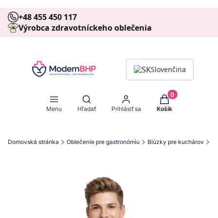
+48 455 450 117
Výrobca zdravotníckeho oblečenia
Slovenčina
Produkty v košíku
Otvoriť vyhľadávač
Menu
Hľadať
Prihlásiť sa
Košík
Domovská stránka
Oblečenie pre gastronómiu
Blúzky pre kuchárov
Pá