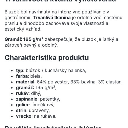
Blúzok bol navrhnutý na intenzívne používanie v
gastrónomii.
Trvanlivá tkanina
je odolná voči častému
praniu a dlhodobo zachováva svoje vlastnosti a
estetický vzhľad.
Gramáž 165 g/m²
zabezpečuje, že blúzok je ľahký a
zároveň pevný a odolný.
Charakteristika produktu
typ
: blúzok / kuchársky halenka,
farba
: biela,
materiál
: 64% polyester, 33% bavlna, 3% elastan,
gramáž
: 165 g/m²,
rukáv
: dlhý,
zapínanie
: patentky,
golier
: límečkový,
strih
: upravený,
vrecko
: na rukáve.