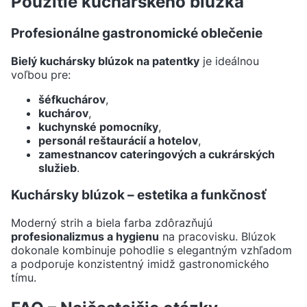
Použitie kuchárskeho blúzka
Profesionálne gastronomické oblečenie
Bielý kuchársky blúzok na patentky
je ideálnou
voľbou pre:
šéfkuchárov
,
kuchárov
,
kuchynské pomocníky
,
personál reštaurácií a hotelov
,
zamestnancov cateringových a cukrárských
služieb
.
Kuchársky blúzok – estetika a funkčnosť
Moderný strih a biela farba zdôrazňujú
profesionalizmus a hygienu
na pracovisku. Blúzok
dokonale kombinuje pohodlie s elegantným vzhľadom
a podporuje konzistentný imidž gastronomického
tímu.