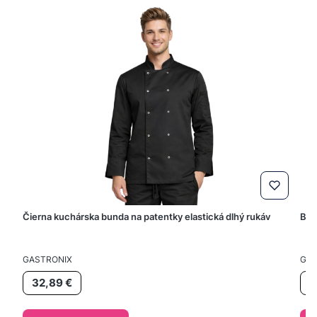
Čierna kuchárska bunda na patentky elastická dlhý rukáv
Bie
VÝROBCA
VÝR
GASTRONIX
GAS
Cena
Ce
32,89 €
3