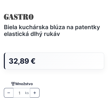
Biela kuchárska blúza na patentky
elastická dlhý rukáv
Cena
32,89 €
Množstvo
ks