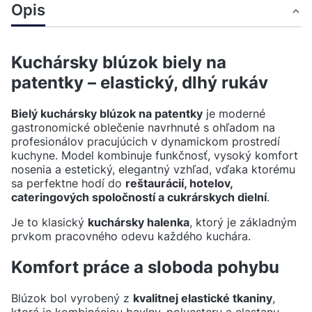
Opis
Kuchársky blúzok biely na
patentky – elastický, dlhý rukáv
Bielý kuchársky blúzok na patentky
je moderné
gastronomické oblečenie navrhnuté s ohľadom na
profesionálov pracujúcich v dynamickom prostredí
kuchyne. Model kombinuje funkčnosť, vysoký komfort
nosenia a estetický, elegantný vzhľad, vďaka ktorému
sa perfektne hodí do
reštaurácií, hotelov,
cateringových spoločností a cukrárskych dielní
.
Je to klasický
kuchársky halenka
, ktorý je základným
prvkom pracovného odevu každého kuchára.
Komfort práce a sloboda pohybu
Blúzok bol vyrobený z
kvalitnej elastické tkaniny
,
ktorá je kombináciou bavlny, polyesteru a elastanu.