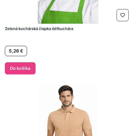
Zelená kuchárská čiapka šéfkuchára
Cena
5,26 €
Do košíka