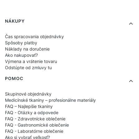
Naša kategória „Pre Hotely“ je najlepšie
miesto, ak hľadáte:
vybavenie hotelov
,
Ponuka v pätičke
NÁKUPY
textílie pre hotely
,
odevy pre hotely
, produkty
pre hotelovú gastronómiu,
oblečenie pre
Čas spracovania objednávky
Spôsoby platby
čašníkov
, textílie do
spa & wellness
,
Náklady na doručenie
oblečenie pre hotelový personál s logom
, a
Ako nakupovať?
Výmena a vrátenie tovaru
príslušenstvo prispôsobené požiadavkám
Odstúpte od zmluvy tu
hotelového odvetvia.
POMOC
FAQ – Pre Hotely
Skupinové objednávky
Medicínské tkaniny – profesionálne materiály
FAQ – Najlepšie tkaniny
FAQ - Otázky a odpovede
Akoé produkty sú súčasťou vybavenia
FAQ - Zdravotnícke oblečenie
hotelov v kategórii „Pre Hotely“?
FAQ - Gastronomické oblečenie
FAQ - Laboratórne oblečenie
Ako si vybrať veľkosť?