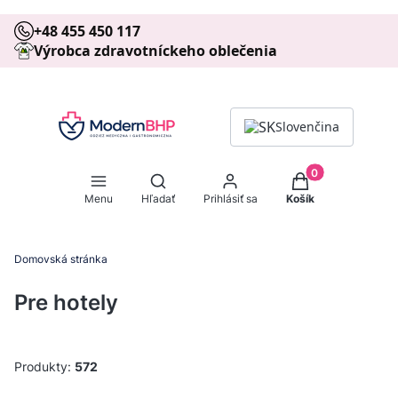
+48 455 450 117
Výrobca zdravotníckeho oblečenia
Slovenčina
Produkty v košíku
Otvoriť vyhľadávač
Menu
Hľadať
Prihlásiť sa
Košík
Domovská stránka
Pre hotely
Produkty:
572