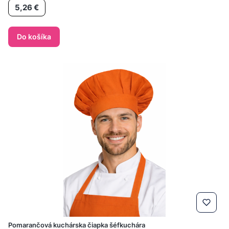
Cena
5,26 €
Do košíka
Pomarančová kuchárska čiapka šéfkuchára