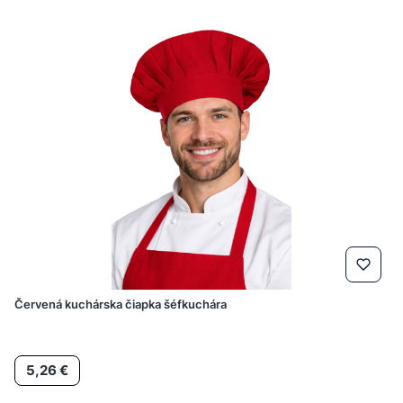
Červená kuchárska čiapka šéfkuchára
Cena
5,26 €