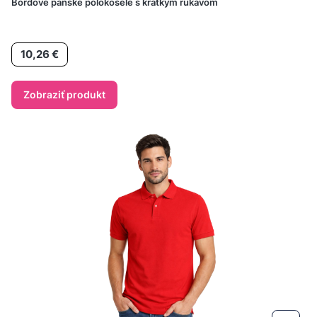
Bordové pánske polokošele s krátkym rukávom
Cena
10,26 €
Zobraziť produkt