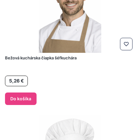
Bežová kuchárska čiapka šéfkuchára
Cena
5,26 €
Do košíka