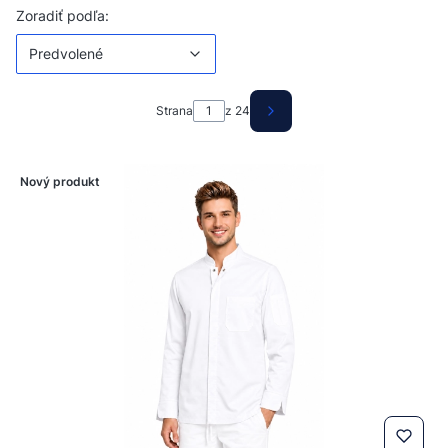
Zoznam produktov
Predvolené
Zoradiť podľa:
Predvolené
Strana
z 24
Ďalšie produkty
Nový produkt