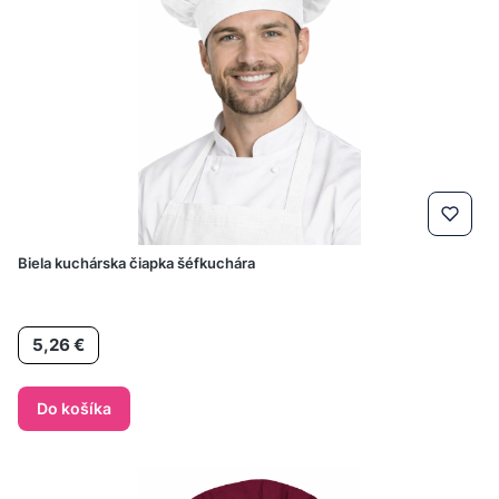
Biela kuchárska čiapka šéfkuchára
Cena
5,26 €
Do košíka