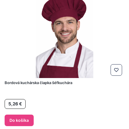
Bordová kuchárska čiapka šéfkuchára
Cena
5,26 €
Do košíka