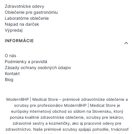
Zdravotnícke odevy
Ak hľadáte ľahkú, opakovane použiteľnú a
Oblečenie pre gastronómiu
Laboratórne oblečenie
praktickú tašku do práce, bavlnené tašky
Nápad na darček
určené pre zdravotníkov budú ideálnou
Výpredaj
voľbou na každú službu a vyučovanie.
INFORMÁCIE
FAQ
O nás
Podmienky a pravidlá
Zásady ochrany osobných údajov
Kontakt
1. Sú bavlnené tašky vhodné na prenášanie
Blog
zdravotníckeho oblečenia?
Áno, sú priestranné a pohodlné — zmestia
ModernBHP | Medical Store – prémiové zdravotnícke oblečenie a
mikinu, nohavice, plášť alebo prezuvky.
scrubsy pre profesionálov ModernBHP | Medical Store je
európsky internetový obchod so sídlom na Slovensku, ktorý
2. Môžu sa tašky prať?
ponúka kvalitné zdravotnícke oblečenie, scrubsy pre lekárov,
zdravotné sestry a kozmetičky, ako aj pracovné odevy pre
Áno, bavlnené tašky sú vhodné na pravidelné
zdravotníctvo. Naše prémiové scrubsy spájajú pohodlie, trvácnosť