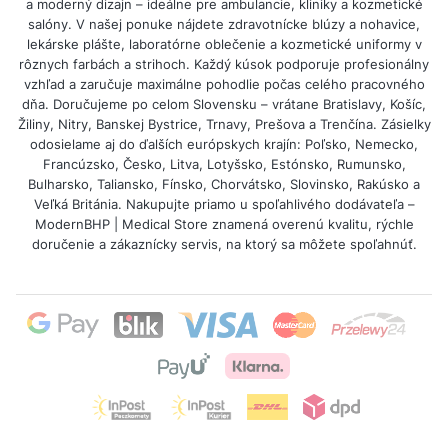
pranie, vďaka čomu je ľahké udržiavať
a moderný dizajn – ideálne pre ambulancie, kliniky a kozmetické
salóny. V našej ponuke nájdete zdravotnícke blúzy a nohavice,
hygienu.
lekárske plášte, laboratórne oblečenie a kozmetické uniformy v
rôznych farbách a strihoch. Každý kúsok podporuje profesionálny
3. Sú tašky s medicínskymi potlačami
vzhľad a zaručuje maximálne pohodlie počas celého pracovného
dňa. Doručujeme po celom Slovensku – vrátane Bratislavy, Košíc,
trvanlivé?
Žiliny, Nitry, Banskej Bystrice, Trnavy, Prešova a Trenčína. Zásielky
Áno, potlače sú vykonávané trvanlivými
odosielame aj do ďalších európskych krajín: Poľsko, Nemecko,
Francúzsko, Česko, Litva, Lotyšsko, Estónsko, Rumunsko,
technikami, odolnými voči oderu a praniu.
Bulharsko, Taliansko, Fínsko, Chorvátsko, Slovinsko, Rakúsko a
Veľká Británia. Nakupujte priamo u spoľahlivého dodávateľa –
4. Je bavlnená taška lepšia ako plastová
ModernBHP | Medical Store znamená overenú kvalitu, rýchle
doručenie a zákaznícky servis, na ktorý sa môžete spoľahnúť.
igelitka?
Rozhodne — je silnejšia, ekologická a
opakovane použiteľná, a pritom praktickejšia
v zdravotníckom prostredí.
5. Pre koho sú určené zdravotnícke tašky?
Pre lekárov, zdravotné sestry, záchranárov,