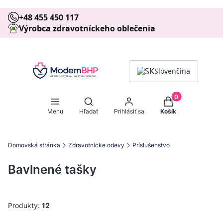
+48 455 450 117
Výrobca zdravotníckeho oblečenia
Slovenčina
Produkty v košíku
Otvoriť vyhľadávač
Menu
Hľadať
Prihlásiť sa
Košík
Domovská stránka
Zdravotnícke odevy
Príslušenstvo
Bavlnené tašky
Produkty:
12