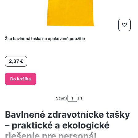
Žltá bavlnená taška na opakované použitie
Cena
2,37 €
Do košíka
Strana
z 1
Bavlnené zdravotnícke tašky
– praktické a ekologické
riešenie pre personál