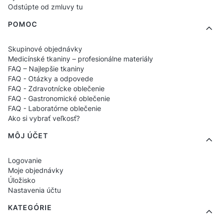
Odstúpte od zmluvy tu
Pevné švy
– odolnosť voči
každodennému používaniu;
POMOC
Priestranný formát
– pojme kompletný
Skupinové objednávky
odev alebo vybavenie na službu.
Medicínské tkaniny – profesionálne materiály
FAQ – Najlepšie tkaniny
Zdravotnícke potlače a
FAQ - Otázky a odpovede
FAQ - Zdravotnícke oblečenie
neutrálné verzie
FAQ - Gastronomické oblečenie
FAQ - Laboratórne oblečenie
Ako si vybrať veľkosť?
Disponujeme ako minimalistickými taškami,
MÔJ ÚČET
tak aj modelmi s medicínskymi motívmi – ako
sú grafiky so srdcom, stetoskopom,
Logovanie
zdravotníckymi symbolmi alebo heslami
Moje objednávky
Úložisko
súvisiacimi s profesiou. Je to praktický
Nastavenia účtu
doplnok, ktorý môže slúžiť aj ako jemná
KATEGÓRIE
identifikácia v odbore.