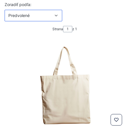
Zoznam produktov
Predvolené
Zoradiť podľa:
Predvolené
Strana
z 1