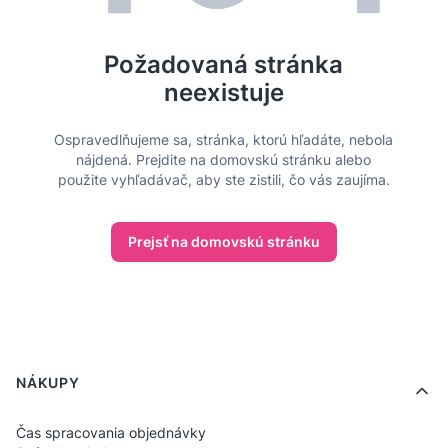
Požadovaná stránka
neexistuje
Ospravedlňujeme sa, stránka, ktorú hľadáte, nebola
nájdená. Prejdite na domovskú stránku alebo
použite vyhľadávač, aby ste zistili, čo vás zaujíma.
Prejsť na domovskú stránku
Ponuka v pätičke
NÁKUPY
Čas spracovania objednávky