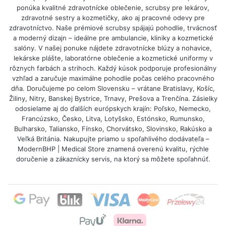
ponúka kvalitné zdravotnícke oblečenie, scrubsy pre lekárov,
zdravotné sestry a kozmetičky, ako aj pracovné odevy pre
zdravotníctvo. Naše prémiové scrubsy spájajú pohodlie, trvácnosť
a moderný dizajn – ideálne pre ambulancie, kliniky a kozmetické
salóny. V našej ponuke nájdete zdravotnícke blúzy a nohavice,
lekárske plášte, laboratórne oblečenie a kozmetické uniformy v
rôznych farbách a strihoch. Každý kúsok podporuje profesionálny
vzhľad a zaručuje maximálne pohodlie počas celého pracovného
dňa. Doručujeme po celom Slovensku – vrátane Bratislavy, Košíc,
Žiliny, Nitry, Banskej Bystrice, Trnavy, Prešova a Trenčína. Zásielky
odosielame aj do ďalších európskych krajín: Poľsko, Nemecko,
Francúzsko, Česko, Litva, Lotyšsko, Estónsko, Rumunsko,
Bulharsko, Taliansko, Fínsko, Chorvátsko, Slovinsko, Rakúsko a
Veľká Británia. Nakupujte priamo u spoľahlivého dodávateľa –
ModernBHP | Medical Store znamená overenú kvalitu, rýchle
doručenie a zákaznícky servis, na ktorý sa môžete spoľahnúť.